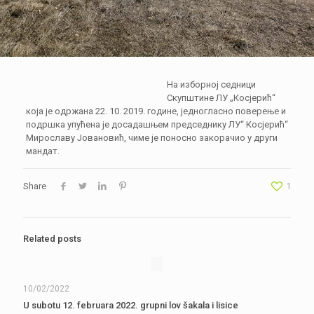
На изборној седници
Скупштине ЛУ „Косјерић“
која је одржана 22. 10. 2019. године, једногласно поверење и
подршка упућена је досадашњем председнику ЛУ“ Косјерић“
Мирославу Јовановић, чиме је поносно закорачио у други
мандат.
Share
1
Related posts
10/02/2022
U subotu 12. februara 2022. grupni lov šakala i lisice