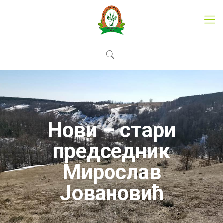
Нови – стари
председник
Мирослав
Јовановић